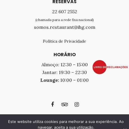
RESERVAS
22 607 2552
(chamada para a rede fixa nacional)
somos.restaurant@ihg.com
Política de Privacidade
HORÁRIO
Almoço: 12:30 – 15:00
Jantar: 19:30 – 22:30
Lounge:
10:00 – 01:00
soMos Restaurant & Lounge © 2025 . Desenvolvido por
MDigital
Este website utiliza cookies para melhorar a sua experiência. Ao
navegar, aceita a sua utilização.